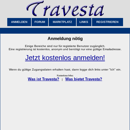
ANMELDEN
FORUM
MARKTPLATZ
LINKS
REGISTRIEREN
Anmeldung nötig
Einige Bereiche sind nur für registierte Benutzer zugänglich.
Eine registrierung ist kostenlos, anonym und benötigt nur eine gültige Emailadresse.
Jetzt kostenlos anmelden!
Wenn du gültige Zugangsdaten erhalten hast, dann logge dich links unter "Ich" ein.
Kostenlose Infos:
Was ist Travesta?
Was bietet Travesta?
|