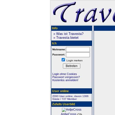
Info
» Was ist Travesta?
» Travesta bietet
Ich
Nickname:
Passwort:
Login merken
Login ohne Cookies
Passwort vergessen?
Kostenlos anmelden!
User online
2093 User online, davon 1366
Gäste / 727 Member
Zufalls Userbild
AntjeCross