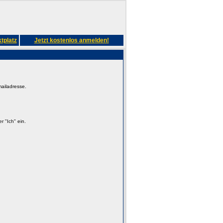
tplatz
Jetzt kostenlos anmelden!
mailadresse.
 "Ich" ein.