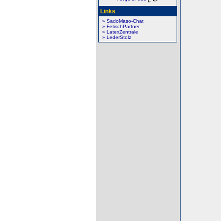
Links
» SadoMaso-Chat
» FetischPartner
» LatexZentrale
» LederStolz