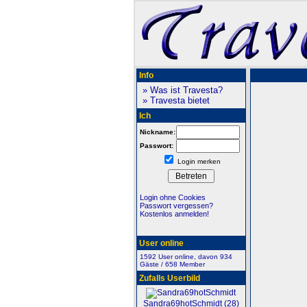
Info
» Was ist Travesta?
» Travesta bietet
Ich
Nickname:
Passwort:
Login merken
Login ohne Cookies
Passwort vergessen?
Kostenlos anmelden!
User online
1592 User online, davon 934
Gäste / 658 Member
Zufalls Userbild
Sandra69hotSchmidt (28)