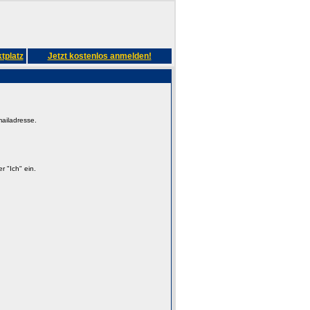
tplatz
Jetzt kostenlos anmelden!
mailadresse.
 "Ich" ein.