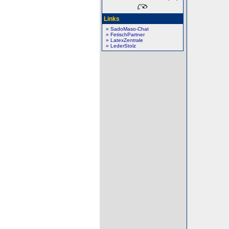
Links
» SadoMaso-Chat
» FetischPartner
» LatexZentrale
» LederStolz