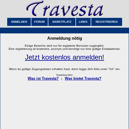
ANMELDEN
FORUM
MARKTPLATZ
LINKS
REGISTRIEREN
Anmeldung nötig
Einige Bereiche sind nur für registierte Benutzer zugänglich.
Eine registrierung ist kostenlos, anonym und benötigt nur eine gültige Emailadresse.
Jetzt kostenlos anmelden!
Wenn du gültige Zugangsdaten erhalten hast, dann logge dich links unter "Ich" ein.
Kostenlose Infos:
Was ist Travesta?
Was bietet Travesta?
|