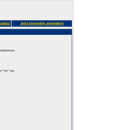
tplatz
Jetzt kostenlos anmelden!
mailadresse.
 "Ich" ein.