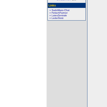
Links
» SadoMaso-Chat
» FetischPartner
» LatexZentrale
» LederStolz