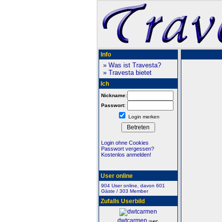
Info
» Was ist Travesta?
» Travesta bietet
Ich
Nickname:
Passwort:
Login merken
Login ohne Cookies
Passwort vergessen?
Kostenlos anmelden!
User online
904 User online, davon 601
Gäste / 303 Member
Zufalls Userbild
dwtcarmen