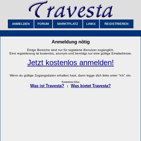
ANMELDEN
FORUM
MARKTPLATZ
LINKS
REGISTRIEREN
Anmeldung nötig
Einige Bereiche sind nur für registierte Benutzer zugänglich.
Eine registrierung ist kostenlos, anonym und benötigt nur eine gültige Emailadresse.
Jetzt kostenlos anmelden!
Wenn du gültige Zugangsdaten erhalten hast, dann logge dich links unter "Ich" ein.
Kostenlose Infos:
Was ist Travesta?
Was bietet Travesta?
|