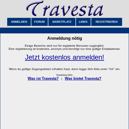
ANMELDEN
FORUM
MARKTPLATZ
LINKS
REGISTRIEREN
Anmeldung nötig
Einige Bereiche sind nur für registierte Benutzer zugänglich.
Eine registrierung ist kostenlos, anonym und benötigt nur eine gültige Emailadresse.
Jetzt kostenlos anmelden!
Wenn du gültige Zugangsdaten erhalten hast, dann logge dich links unter "Ich" ein.
Kostenlose Infos:
Was ist Travesta?
Was bietet Travesta?
|