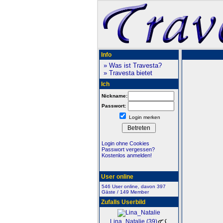
Info
» Was ist Travesta?
» Travesta bietet
Ich
Nickname:
Passwort:
Login merken
Login ohne Cookies
Passwort vergessen?
Kostenlos anmelden!
User online
546 User online, davon 397
Gäste / 149 Member
Zufalls Userbild
Lina_Natalie (39)