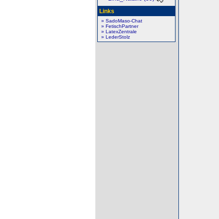
Links
» SadoMaso-Chat
» FetischPartner
» LatexZentrale
» LederStolz