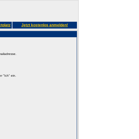
tplatz
Jetzt kostenlos anmelden!
mailadresse.
 "Ich" ein.