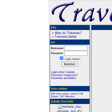
Info
» Was ist Travesta?
» Travesta bietet
Ich
Nickname:
Passwort:
Login merken
Login ohne Cookies
Passwort vergessen?
Kostenlos anmelden!
User online
955 User online, davon 708
Gäste / 247 Member
Zufalls Userbild
michelle_muc