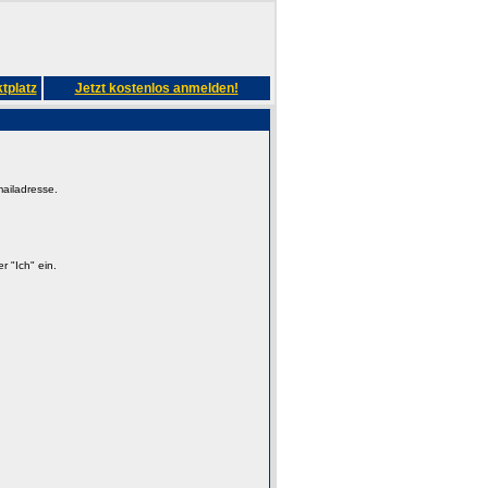
tplatz
Jetzt kostenlos anmelden!
mailadresse.
 "Ich" ein.