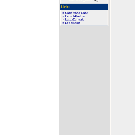
Links
» SadoMaso-Chat
» FetischPartner
» LatexZentrale
» LederStolz