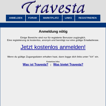
ANMELDEN
FORUM
MARKTPLATZ
LINKS
REGISTRIEREN
Anmeldung nötig
Einige Bereiche sind nur für registierte Benutzer zugänglich.
Eine registrierung ist kostenlos, anonym und benötigt nur eine gültige Emailadresse.
Jetzt kostenlos anmelden!
Wenn du gültige Zugangsdaten erhalten hast, dann logge dich links unter "Ich" ein.
Kostenlose Infos:
Was ist Travesta?
Was bietet Travesta?
|