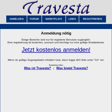
ANMELDEN
FORUM
MARKTPLATZ
LINKS
REGISTRIEREN
Anmeldung nötig
Einige Bereiche sind nur für registierte Benutzer zugänglich.
Eine registrierung ist kostenlos, anonym und benötigt nur eine gültige Emailadresse.
Jetzt kostenlos anmelden!
Wenn du gültige Zugangsdaten erhalten hast, dann logge dich links unter "Ich" ein.
Kostenlose Infos:
Was ist Travesta?
Was bietet Travesta?
|