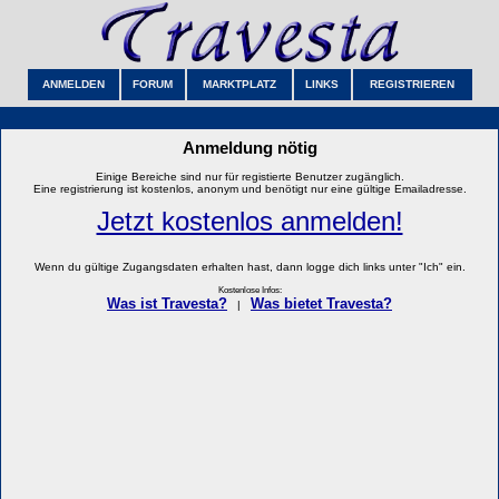
ANMELDEN
FORUM
MARKTPLATZ
LINKS
REGISTRIEREN
Anmeldung nötig
Einige Bereiche sind nur für registierte Benutzer zugänglich.
Eine registrierung ist kostenlos, anonym und benötigt nur eine gültige Emailadresse.
Jetzt kostenlos anmelden!
Wenn du gültige Zugangsdaten erhalten hast, dann logge dich links unter "Ich" ein.
Kostenlose Infos:
Was ist Travesta?
Was bietet Travesta?
|