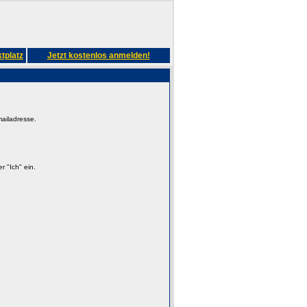
tplatz
Jetzt kostenlos anmelden!
mailadresse.
 "Ich" ein.