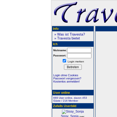
Info
» Was ist Travesta?
» Travesta bietet
Ich
Nickname:
Passwort:
Login merken
Login ohne Cookies
Passwort vergessen?
Kostenlos anmelden!
User online
669 User online, davon 453
Gäste / 216 Member
Zufalls Userbild
Sissy_Sonja