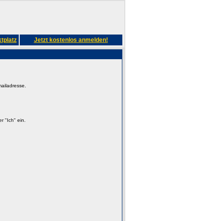
tplatz
Jetzt kostenlos anmelden!
mailadresse.
 "Ich" ein.