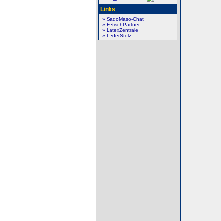
Links
» SadoMaso-Chat
» FetischPartner
» LatexZentrale
» LederStolz