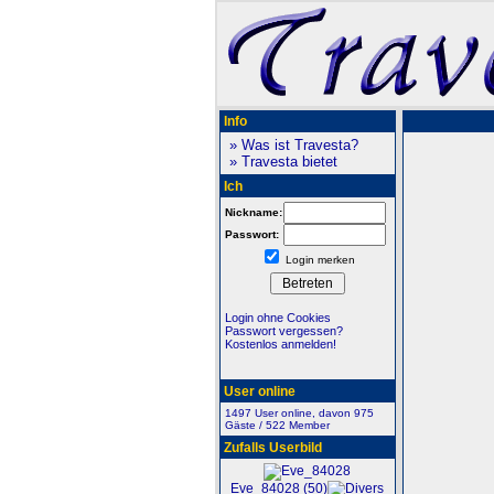
Info
» Was ist Travesta?
» Travesta bietet
Ich
Nickname:
Passwort:
Login merken
Login ohne Cookies
Passwort vergessen?
Kostenlos anmelden!
User online
1497 User online, davon 975
Gäste / 522 Member
Zufalls Userbild
Eve_84028 (50)