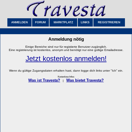
ANMELDEN
FORUM
MARKTPLATZ
LINKS
REGISTRIEREN
Anmeldung nötig
Einige Bereiche sind nur für registierte Benutzer zugänglich.
Eine registrierung ist kostenlos, anonym und benötigt nur eine gültige Emailadresse.
Jetzt kostenlos anmelden!
Wenn du gültige Zugangsdaten erhalten hast, dann logge dich links unter "Ich" ein.
Kostenlose Infos:
Was ist Travesta?
Was bietet Travesta?
|