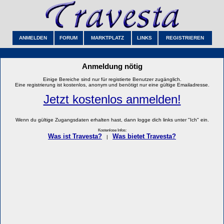
ANMELDEN
FORUM
MARKTPLATZ
LINKS
REGISTRIEREN
Anmeldung nötig
Einige Bereiche sind nur für registierte Benutzer zugänglich.
Eine registrierung ist kostenlos, anonym und benötigt nur eine gültige Emailadresse.
Jetzt kostenlos anmelden!
Wenn du gültige Zugangsdaten erhalten hast, dann logge dich links unter "Ich" ein.
Kostenlose Infos:
Was ist Travesta?
Was bietet Travesta?
|