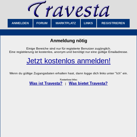
ANMELDEN
FORUM
MARKTPLATZ
LINKS
REGISTRIEREN
Anmeldung nötig
Einige Bereiche sind nur für registierte Benutzer zugänglich.
Eine registrierung ist kostenlos, anonym und benötigt nur eine gültige Emailadresse.
Jetzt kostenlos anmelden!
Wenn du gültige Zugangsdaten erhalten hast, dann logge dich links unter "Ich" ein.
Kostenlose Infos:
Was ist Travesta?
Was bietet Travesta?
|