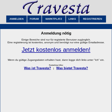
ANMELDEN
FORUM
MARKTPLATZ
LINKS
REGISTRIEREN
Anmeldung nötig
Einige Bereiche sind nur für registierte Benutzer zugänglich.
Eine registrierung ist kostenlos, anonym und benötigt nur eine gültige Emailadresse.
Jetzt kostenlos anmelden!
Wenn du gültige Zugangsdaten erhalten hast, dann logge dich links unter "Ich" ein.
Kostenlose Infos:
Was ist Travesta?
Was bietet Travesta?
|