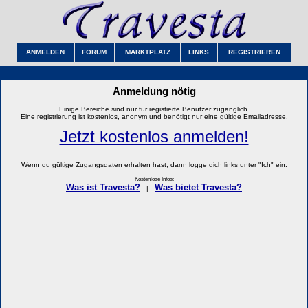
ANMELDEN
FORUM
MARKTPLATZ
LINKS
REGISTRIEREN
Anmeldung nötig
Einige Bereiche sind nur für registierte Benutzer zugänglich.
Eine registrierung ist kostenlos, anonym und benötigt nur eine gültige Emailadresse.
Jetzt kostenlos anmelden!
Wenn du gültige Zugangsdaten erhalten hast, dann logge dich links unter "Ich" ein.
Kostenlose Infos:
Was ist Travesta?
Was bietet Travesta?
|