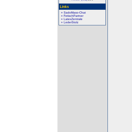
Links
» SadoMaso-Chat
» FetischPartner
» LatexZentrale
» LederStolz