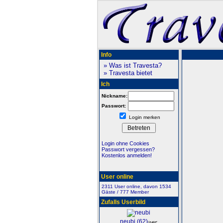
Info
» Was ist Travesta?
» Travesta bietet
Ich
Nickname:
Passwort:
Login merken
Login ohne Cookies
Passwort vergessen?
Kostenlos anmelden!
User online
2311 User online, davon 1534
Gäste / 777 Member
Zufalls Userbild
neubi (62)