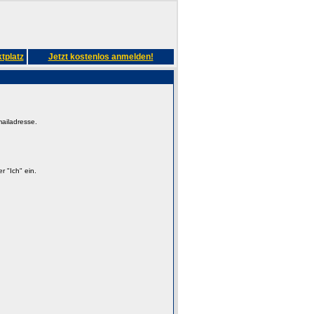
tplatz
Jetzt kostenlos anmelden!
mailadresse.
 "Ich" ein.