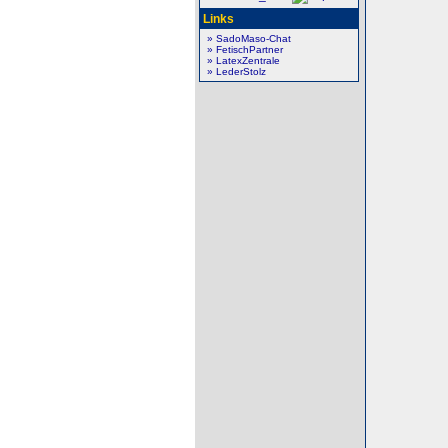
Links
» SadoMaso-Chat
» FetischPartner
» LatexZentrale
» LederStolz