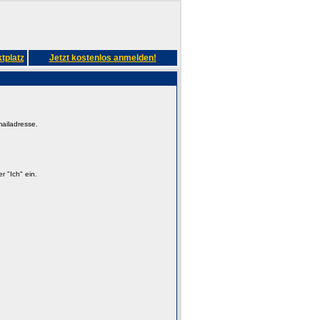
tplatz
Jetzt kostenlos anmelden!
mailadresse.
 "Ich" ein.