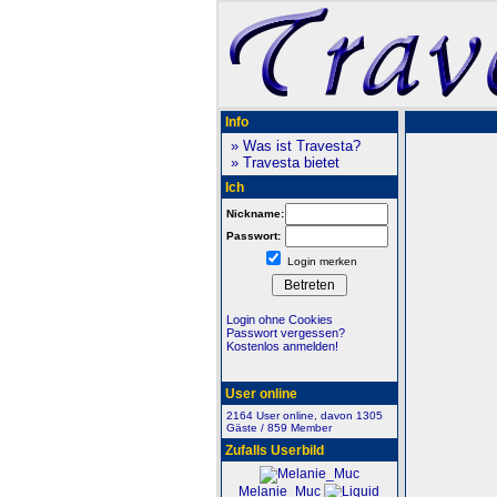
Info
» Was ist Travesta?
» Travesta bietet
Ich
Nickname:
Passwort:
Login merken
Login ohne Cookies
Passwort vergessen?
Kostenlos anmelden!
User online
2164 User online, davon 1305
Gäste / 859 Member
Zufalls Userbild
Melanie_Muc