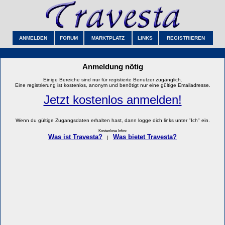
ANMELDEN
FORUM
MARKTPLATZ
LINKS
REGISTRIEREN
Anmeldung nötig
Einige Bereiche sind nur für registierte Benutzer zugänglich.
Eine registrierung ist kostenlos, anonym und benötigt nur eine gültige Emailadresse.
Jetzt kostenlos anmelden!
Wenn du gültige Zugangsdaten erhalten hast, dann logge dich links unter "Ich" ein.
Kostenlose Infos:
Was ist Travesta?
Was bietet Travesta?
|