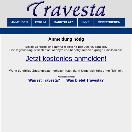
ANMELDEN
FORUM
MARKTPLATZ
LINKS
REGISTRIEREN
Anmeldung nötig
Einige Bereiche sind nur für registierte Benutzer zugänglich.
Eine registrierung ist kostenlos, anonym und benötigt nur eine gültige Emailadresse.
Jetzt kostenlos anmelden!
Wenn du gültige Zugangsdaten erhalten hast, dann logge dich links unter "Ich" ein.
Kostenlose Infos:
Was ist Travesta?
Was bietet Travesta?
|