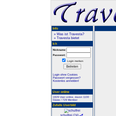
Info
» Was ist Travesta?
» Travesta bietet
Ich
Nickname:
Passwort:
Login merken
Login ohne Cookies
Passwort vergessen?
Kostenlos anmelden!
User online
1829 User online, davon 1100
Gäste / 729 Member
Zufalls Userbild
schulfrei (24)