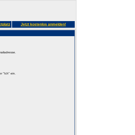
tplatz
Jetzt kostenlos anmelden!
mailadresse.
 "Ich" ein.