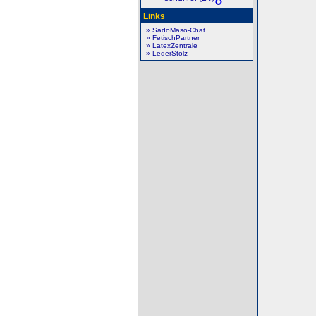
Links
» SadoMaso-Chat
» FetischPartner
» LatexZentrale
» LederStolz