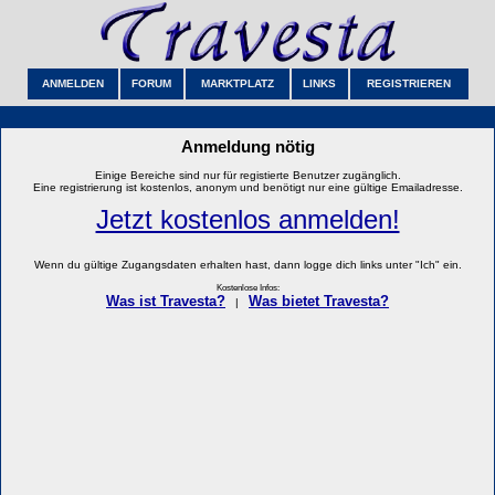
ANMELDEN
FORUM
MARKTPLATZ
LINKS
REGISTRIEREN
Anmeldung nötig
Einige Bereiche sind nur für registierte Benutzer zugänglich.
Eine registrierung ist kostenlos, anonym und benötigt nur eine gültige Emailadresse.
Jetzt kostenlos anmelden!
Wenn du gültige Zugangsdaten erhalten hast, dann logge dich links unter "Ich" ein.
Kostenlose Infos:
Was ist Travesta?
Was bietet Travesta?
|