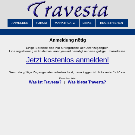
ANMELDEN
FORUM
MARKTPLATZ
LINKS
REGISTRIEREN
Anmeldung nötig
Einige Bereiche sind nur für registierte Benutzer zugänglich.
Eine registrierung ist kostenlos, anonym und benötigt nur eine gültige Emailadresse.
Jetzt kostenlos anmelden!
Wenn du gültige Zugangsdaten erhalten hast, dann logge dich links unter "Ich" ein.
Kostenlose Infos:
Was ist Travesta?
Was bietet Travesta?
|