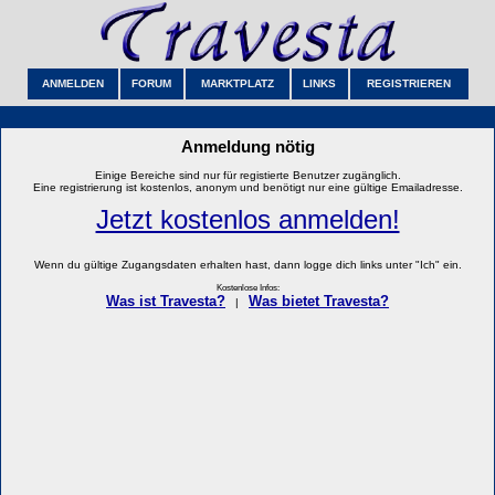
ANMELDEN
FORUM
MARKTPLATZ
LINKS
REGISTRIEREN
Anmeldung nötig
Einige Bereiche sind nur für registierte Benutzer zugänglich.
Eine registrierung ist kostenlos, anonym und benötigt nur eine gültige Emailadresse.
Jetzt kostenlos anmelden!
Wenn du gültige Zugangsdaten erhalten hast, dann logge dich links unter "Ich" ein.
Kostenlose Infos:
Was ist Travesta?
Was bietet Travesta?
|