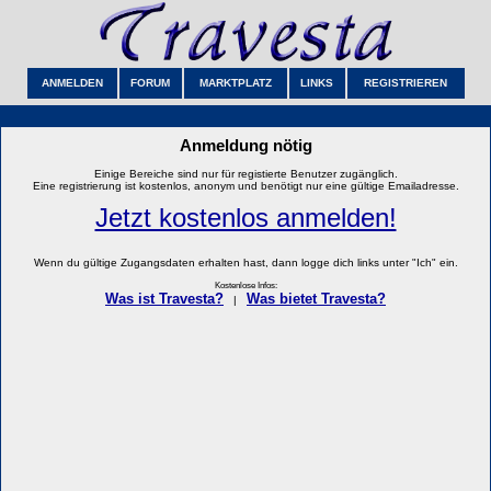
ANMELDEN
FORUM
MARKTPLATZ
LINKS
REGISTRIEREN
Anmeldung nötig
Einige Bereiche sind nur für registierte Benutzer zugänglich.
Eine registrierung ist kostenlos, anonym und benötigt nur eine gültige Emailadresse.
Jetzt kostenlos anmelden!
Wenn du gültige Zugangsdaten erhalten hast, dann logge dich links unter "Ich" ein.
Kostenlose Infos:
Was ist Travesta?
Was bietet Travesta?
|