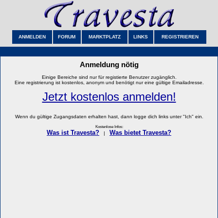
ANMELDEN
FORUM
MARKTPLATZ
LINKS
REGISTRIEREN
Anmeldung nötig
Einige Bereiche sind nur für registierte Benutzer zugänglich.
Eine registrierung ist kostenlos, anonym und benötigt nur eine gültige Emailadresse.
Jetzt kostenlos anmelden!
Wenn du gültige Zugangsdaten erhalten hast, dann logge dich links unter "Ich" ein.
Kostenlose Infos:
Was ist Travesta?
Was bietet Travesta?
|