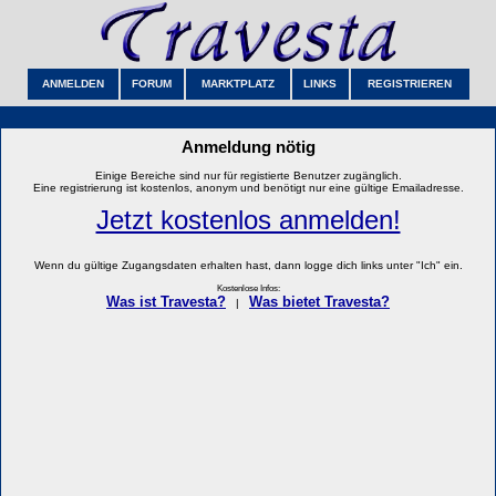
ANMELDEN
FORUM
MARKTPLATZ
LINKS
REGISTRIEREN
Anmeldung nötig
Einige Bereiche sind nur für registierte Benutzer zugänglich.
Eine registrierung ist kostenlos, anonym und benötigt nur eine gültige Emailadresse.
Jetzt kostenlos anmelden!
Wenn du gültige Zugangsdaten erhalten hast, dann logge dich links unter "Ich" ein.
Kostenlose Infos:
Was ist Travesta?
Was bietet Travesta?
|