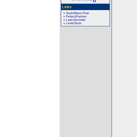
Links
» SadoMaso-Chat
» FetischPartner
» LatexZentrale
» LederStolz