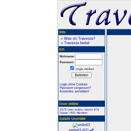
Info
» Was ist Travesta?
» Travesta bietet
Ich
Nickname:
Passwort:
Login merken
Login ohne Cookies
Passwort vergessen?
Kostenlos anmelden!
User online
1575 User online, davon 974
Gäste / 601 Member
Zufalls Userbild
smile63 (62)