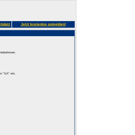
tplatz
Jetzt kostenlos anmelden!
mailadresse.
 "Ich" ein.