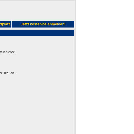
tplatz
Jetzt kostenlos anmelden!
mailadresse.
 "Ich" ein.