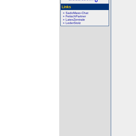
Links
» SadoMaso-Chat
» FetischPartner
» LatexZentrale
» LederStolz