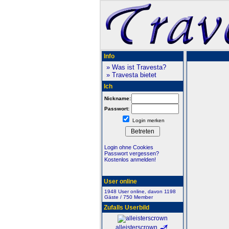
Info
» Was ist Travesta?
» Travesta bietet
Ich
Nickname:
Passwort:
Login merken
Login ohne Cookies
Passwort vergessen?
Kostenlos anmelden!
User online
1948 User online, davon 1198
Gäste / 750 Member
Zufalls Userbild
alleisterscrown