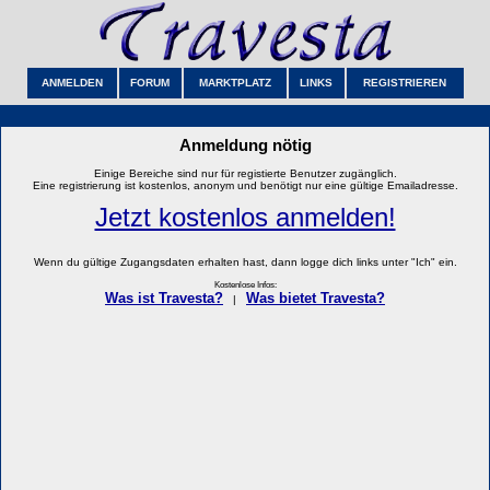
ANMELDEN
FORUM
MARKTPLATZ
LINKS
REGISTRIEREN
Anmeldung nötig
Einige Bereiche sind nur für registierte Benutzer zugänglich.
Eine registrierung ist kostenlos, anonym und benötigt nur eine gültige Emailadresse.
Jetzt kostenlos anmelden!
Wenn du gültige Zugangsdaten erhalten hast, dann logge dich links unter "Ich" ein.
Kostenlose Infos:
Was ist Travesta?
Was bietet Travesta?
|