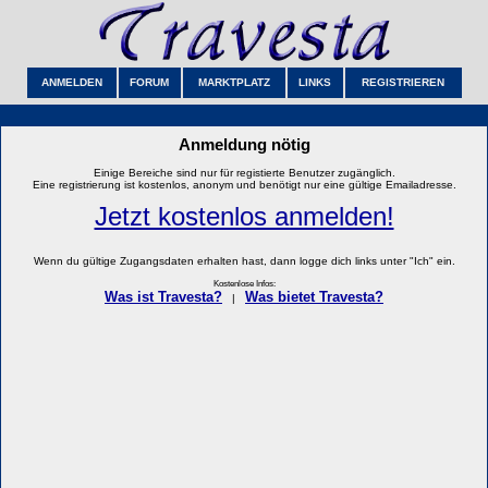
ANMELDEN
FORUM
MARKTPLATZ
LINKS
REGISTRIEREN
Anmeldung nötig
Einige Bereiche sind nur für registierte Benutzer zugänglich.
Eine registrierung ist kostenlos, anonym und benötigt nur eine gültige Emailadresse.
Jetzt kostenlos anmelden!
Wenn du gültige Zugangsdaten erhalten hast, dann logge dich links unter "Ich" ein.
Kostenlose Infos:
Was ist Travesta?
Was bietet Travesta?
|