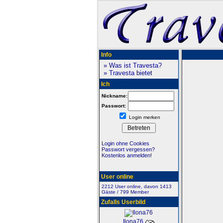
Info
» Was ist Travesta?
» Travesta bietet
Ich
Nickname:
Passwort:
Login merken
Login ohne Cookies
Passwort vergessen?
Kostenlos anmelden!
User online
2212 User online, davon 1413
Gäste / 799 Member
Zufalls Userbild
Ilona76