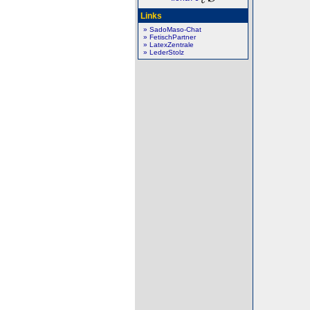
Links
» SadoMaso-Chat
» FetischPartner
» LatexZentrale
» LederStolz