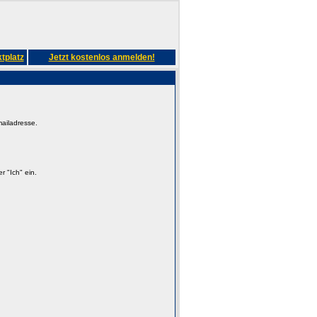
tplatz
Jetzt kostenlos anmelden!
mailadresse.
 "Ich" ein.