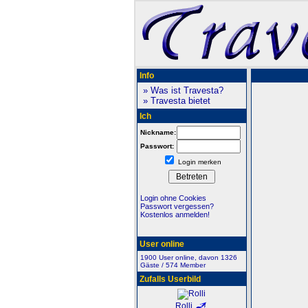
Info
» Was ist Travesta?
» Travesta bietet
Ich
Nickname:
Passwort:
Login merken
Login ohne Cookies
Passwort vergessen?
Kostenlos anmelden!
User online
1900 User online, davon 1326
Gäste / 574 Member
Zufalls Userbild
Rolli