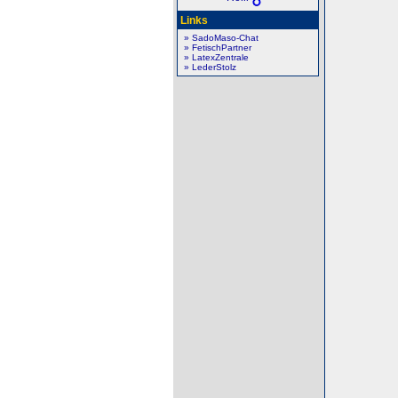
Links
» SadoMaso-Chat
» FetischPartner
» LatexZentrale
» LederStolz