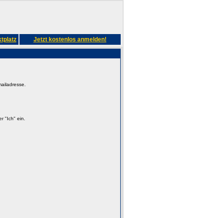
tplatz
Jetzt kostenlos anmelden!
mailadresse.
 "Ich" ein.