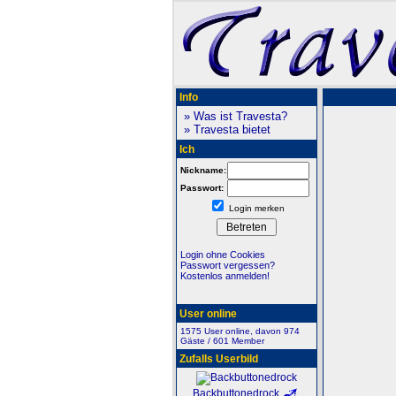
Info
» Was ist Travesta?
» Travesta bietet
Ich
Nickname:
Passwort:
Login merken
Login ohne Cookies
Passwort vergessen?
Kostenlos anmelden!
User online
1575 User online, davon 974
Gäste / 601 Member
Zufalls Userbild
Backbuttonedrock