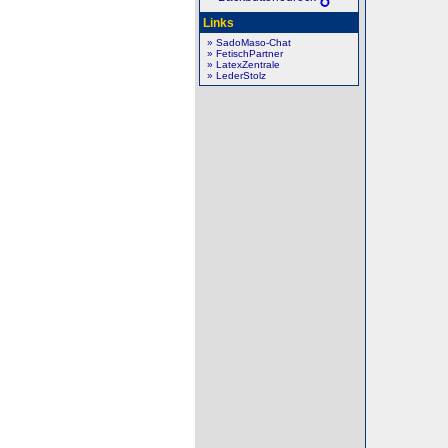
Links
» SadoMaso-Chat
» FetischPartner
» LatexZentrale
» LederStolz