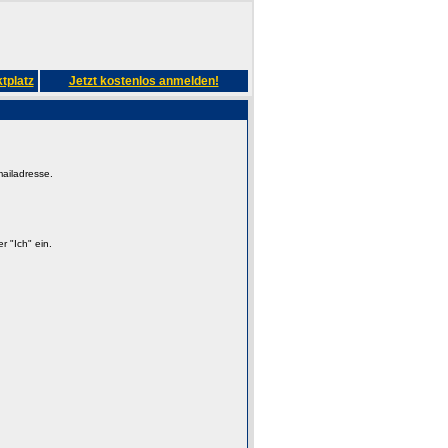
tplatz
Jetzt kostenlos anmelden!
mailadresse.
 "Ich" ein.