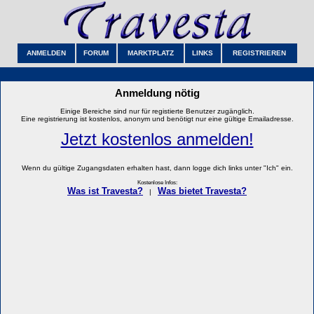
ANMELDEN
FORUM
MARKTPLATZ
LINKS
REGISTRIEREN
Anmeldung nötig
Einige Bereiche sind nur für registierte Benutzer zugänglich.
Eine registrierung ist kostenlos, anonym und benötigt nur eine gültige Emailadresse.
Jetzt kostenlos anmelden!
Wenn du gültige Zugangsdaten erhalten hast, dann logge dich links unter "Ich" ein.
Kostenlose Infos:
Was ist Travesta?
Was bietet Travesta?
|