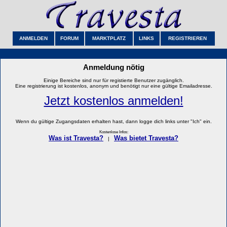
ANMELDEN
FORUM
MARKTPLATZ
LINKS
REGISTRIEREN
Anmeldung nötig
Einige Bereiche sind nur für registierte Benutzer zugänglich.
Eine registrierung ist kostenlos, anonym und benötigt nur eine gültige Emailadresse.
Jetzt kostenlos anmelden!
Wenn du gültige Zugangsdaten erhalten hast, dann logge dich links unter "Ich" ein.
Kostenlose Infos:
Was ist Travesta?
Was bietet Travesta?
|