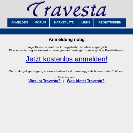
ANMELDEN
FORUM
MARKTPLATZ
LINKS
REGISTRIEREN
Anmeldung nötig
Einige Bereiche sind nur für registierte Benutzer zugänglich.
Eine registrierung ist kostenlos, anonym und benötigt nur eine gültige Emailadresse.
Jetzt kostenlos anmelden!
Wenn du gültige Zugangsdaten erhalten hast, dann logge dich links unter "Ich" ein.
Kostenlose Infos:
Was ist Travesta?
Was bietet Travesta?
|