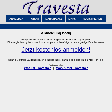
ANMELDEN
FORUM
MARKTPLATZ
LINKS
REGISTRIEREN
Anmeldung nötig
Einige Bereiche sind nur für registierte Benutzer zugänglich.
Eine registrierung ist kostenlos, anonym und benötigt nur eine gültige Emailadresse.
Jetzt kostenlos anmelden!
Wenn du gültige Zugangsdaten erhalten hast, dann logge dich links unter "Ich" ein.
Kostenlose Infos:
Was ist Travesta?
Was bietet Travesta?
|