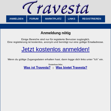
ANMELDEN
FORUM
MARKTPLATZ
LINKS
REGISTRIEREN
Anmeldung nötig
Einige Bereiche sind nur für registierte Benutzer zugänglich.
Eine registrierung ist kostenlos, anonym und benötigt nur eine gültige Emailadresse.
Jetzt kostenlos anmelden!
Wenn du gültige Zugangsdaten erhalten hast, dann logge dich links unter "Ich" ein.
Kostenlose Infos:
Was ist Travesta?
Was bietet Travesta?
|