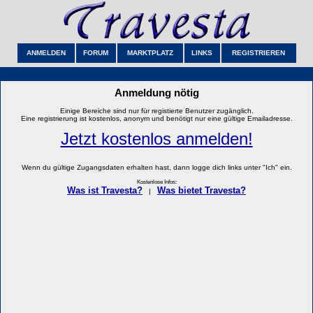
ANMELDEN
FORUM
MARKTPLATZ
LINKS
REGISTRIEREN
Anmeldung nötig
Einige Bereiche sind nur für registierte Benutzer zugänglich.
Eine registrierung ist kostenlos, anonym und benötigt nur eine gültige Emailadresse.
Jetzt kostenlos anmelden!
Wenn du gültige Zugangsdaten erhalten hast, dann logge dich links unter "Ich" ein.
Kostenlose Infos:
Was ist Travesta?
Was bietet Travesta?
|