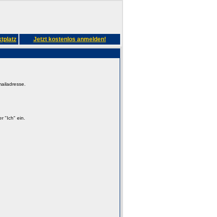
tplatz
Jetzt kostenlos anmelden!
mailadresse.
 "Ich" ein.