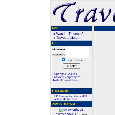
Info
» Was ist Travesta?
» Travesta bietet
Ich
Nickname:
Passwort:
Login merken
Login ohne Cookies
Passwort vergessen?
Kostenlos anmelden!
User online
1493 User online, davon 863
Gäste / 630 Member
Zufalls Userbild
dwtnylonheels (55)