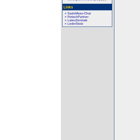
Links
» SadoMaso-Chat
» FetischPartner
» LatexZentrale
» LederStolz