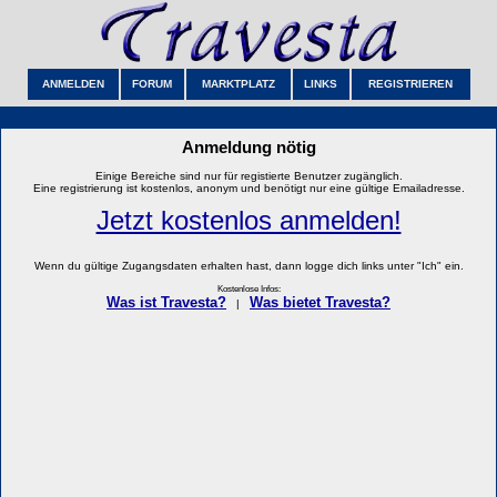
ANMELDEN
FORUM
MARKTPLATZ
LINKS
REGISTRIEREN
Anmeldung nötig
Einige Bereiche sind nur für registierte Benutzer zugänglich.
Eine registrierung ist kostenlos, anonym und benötigt nur eine gültige Emailadresse.
Jetzt kostenlos anmelden!
Wenn du gültige Zugangsdaten erhalten hast, dann logge dich links unter "Ich" ein.
Kostenlose Infos:
Was ist Travesta?
Was bietet Travesta?
|