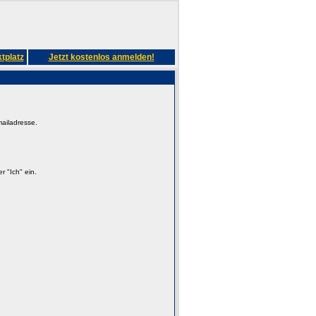
tplatz
Jetzt kostenlos anmelden!
mailadresse.
 "Ich" ein.