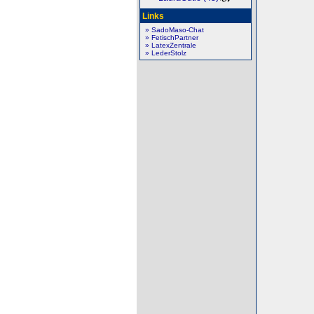
Links
» SadoMaso-Chat
» FetischPartner
» LatexZentrale
» LederStolz