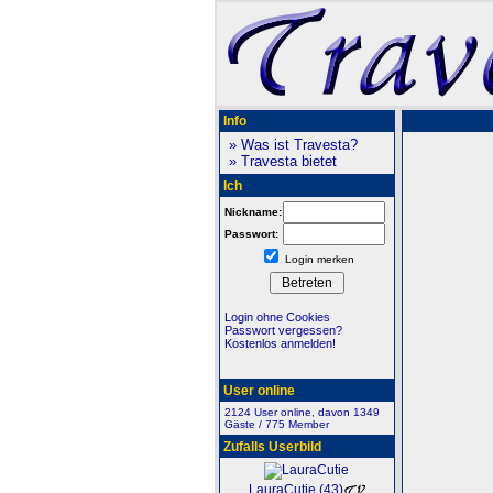
Info
» Was ist Travesta?
» Travesta bietet
Ich
Nickname:
Passwort:
Login merken
Login ohne Cookies
Passwort vergessen?
Kostenlos anmelden!
User online
2124 User online, davon 1349
Gäste / 775 Member
Zufalls Userbild
LauraCutie (43)