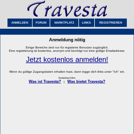
ANMELDEN
FORUM
MARKTPLATZ
LINKS
REGISTRIEREN
Anmeldung nötig
Einige Bereiche sind nur für registierte Benutzer zugänglich.
Eine registrierung ist kostenlos, anonym und benötigt nur eine gültige Emailadresse.
Jetzt kostenlos anmelden!
Wenn du gültige Zugangsdaten erhalten hast, dann logge dich links unter "Ich" ein.
Kostenlose Infos:
Was ist Travesta?
Was bietet Travesta?
|