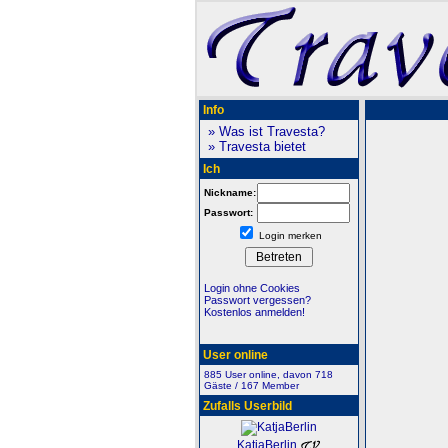
Info
» Was ist Travesta?
» Travesta bietet
Ich
Nickname:
Passwort:
Login merken
Login ohne Cookies
Passwort vergessen?
Kostenlos anmelden!
User online
885 User online, davon 718
Gäste / 167 Member
Zufalls Userbild
KatjaBerlin