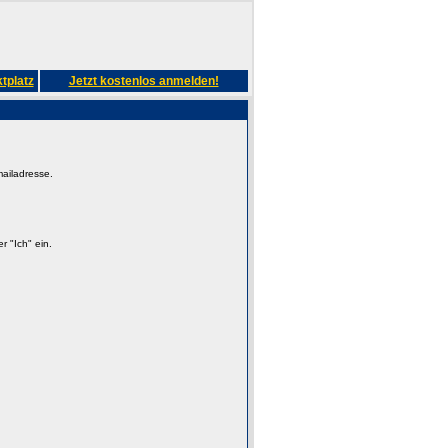
tplatz
Jetzt kostenlos anmelden!
mailadresse.
 "Ich" ein.