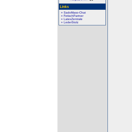
Links
» SadoMaso-Chat
» FetischPartner
» LatexZentrale
» LederStolz