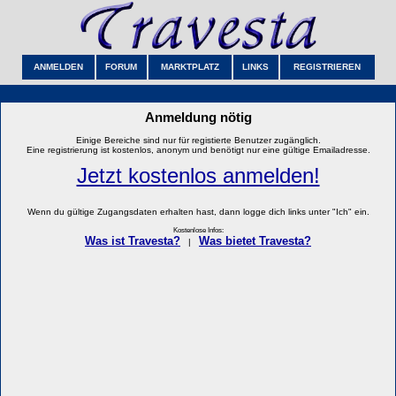
ANMELDEN
FORUM
MARKTPLATZ
LINKS
REGISTRIEREN
Anmeldung nötig
Einige Bereiche sind nur für registierte Benutzer zugänglich.
Eine registrierung ist kostenlos, anonym und benötigt nur eine gültige Emailadresse.
Jetzt kostenlos anmelden!
Wenn du gültige Zugangsdaten erhalten hast, dann logge dich links unter "Ich" ein.
Kostenlose Infos:
Was ist Travesta?
Was bietet Travesta?
|