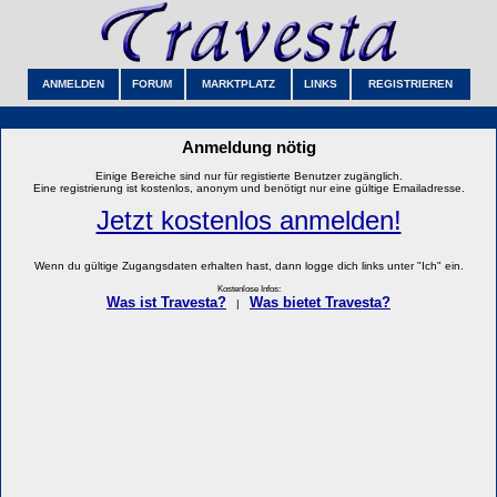
ANMELDEN
FORUM
MARKTPLATZ
LINKS
REGISTRIEREN
Anmeldung nötig
Einige Bereiche sind nur für registierte Benutzer zugänglich.
Eine registrierung ist kostenlos, anonym und benötigt nur eine gültige Emailadresse.
Jetzt kostenlos anmelden!
Wenn du gültige Zugangsdaten erhalten hast, dann logge dich links unter "Ich" ein.
Kostenlose Infos:
Was ist Travesta?
Was bietet Travesta?
|